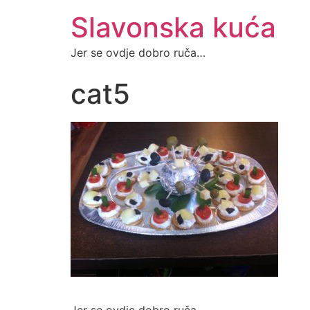
Slavonska kuća
Jer se ovdje dobro ruča…
cat5