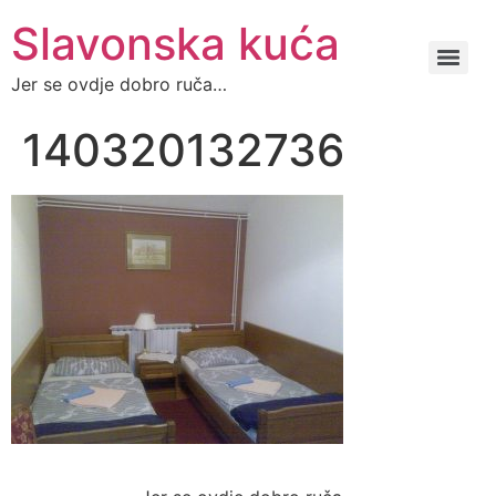
Slavonska kuća
Jer se ovdje dobro ruča…
140320132736