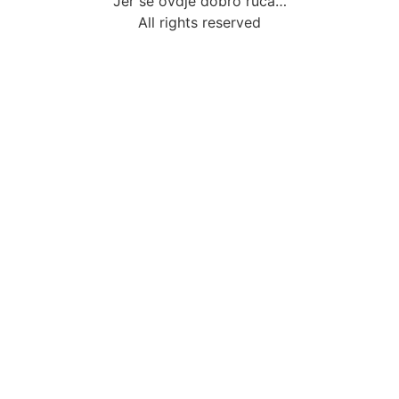
Jer se ovdje dobro ruča…
All rights reserved